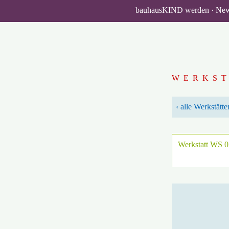
bauhausKIND werden
Ne
WERKS
‹ alle Werkstätt
Werkstatt WS 0